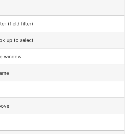
lter (field filter)
k up to select
ve window
rame
bove