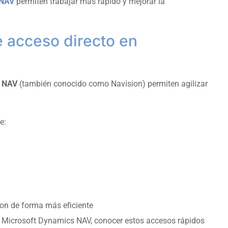
 NAV
permiten trabajar más rápido y mejorar la
e acceso directo en
s NAV
(también conocido como Navision) permiten agilizar
e:
ion de forma más eficiente
n Microsoft Dynamics NAV, conocer estos accesos rápidos