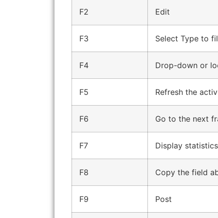
F2
Edit
F3
Select
Type
to fi
F4
Drop-down or loo
F5
Refresh the acti
F6
Go to the next f
F7
Display statistics
F8
Copy the field a
F9
Post