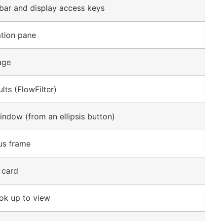
bar and display access keys
ation pane
age
lts
(FlowFilter)
ndow (from an ellipsis button)
us frame
 card
ok up to view