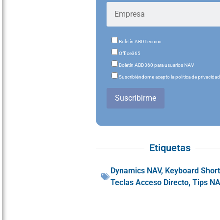
Boletín ABDTecnico
Office365
Boletín ABD360 para usuarios NAV
Suscribiéndome acepto la política de privacida
Suscribirme
Etiquetas
Dynamics NAV
,
Keyboard Shor
Teclas Acceso Directo
,
Tips N