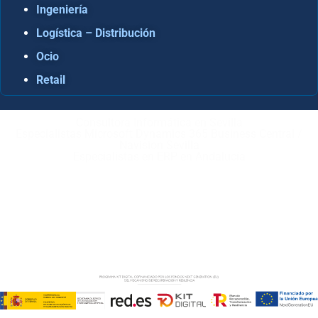
Ingeniería
Logística – Distribución
Ocio
Retail
Consultora Informática en Sevilla
Especialistas Microsoft Dynamics 365 Business Central /
Navision Sevilla
Especialistas en ERP en Andalucía
Copyright © ABD Informática, S.L
AVISO LEGAL
–
POLÍTICA DE COOKIES
–
POLÍTICA DE
PRIVACIDAD