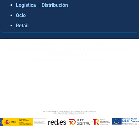
Logística – Distribución
Ocio
Retail
Consultora Informática en Sevilla
Especialistas Microsoft Dynamics 365 Business Central /
Navision Sevilla
Especialistas en ERP en Andalucía
Copyright © ABD Informática, S.L
AVISO LEGAL
–
POLÍTICA DE COOKIES
–
POLÍTICA DE
PRIVACIDAD