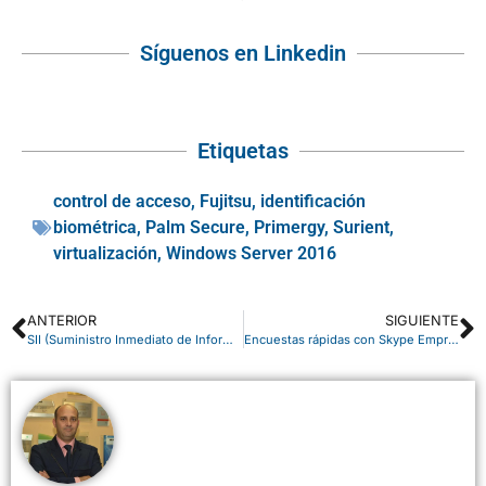
Síguenos en Linkedin
Etiquetas
control de acceso
,
Fujitsu
,
identificación
biométrica
,
Palm Secure
,
Primergy
,
Surient
,
virtualización
,
Windows Server 2016
ANTERIOR
SIGUIENTE
SII (Suministro Inmediato de Información) será localizado en Dynamics NAV
Encuestas rápidas con Skype Empresarial