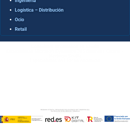
Ingeniería
Logística – Distribución
Ocio
Retail
Consultora Informática en Sevilla
Especialistas Microsoft Dynamics 365 Business Central /
Navision Sevilla
Especialistas en ERP en Andalucía
Copyright © ABD Informática, S.L
AVISO LEGAL
–
POLÍTICA DE COOKIES
–
POLÍTICA DE
PRIVACIDAD