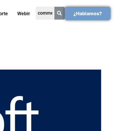
¿Hablamos?
orte
Webinars