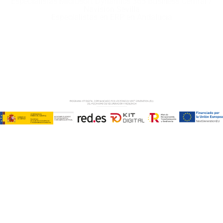
Especialistas Microsoft Dynamics 365 Business Central /
Navision Sevilla
Especialistas en ERP en Andalucía
Copyright © ABD Informática, S.L
AVISO LEGAL
–
POLÍTICA DE COOKIES
–
POLÍTICA DE
PRIVACIDAD