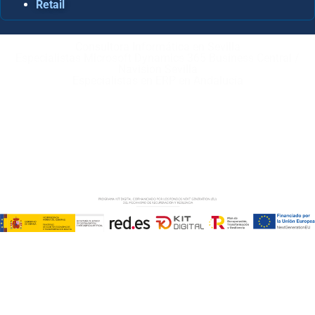
Retail
Consultora Informática en Sevilla
Especialistas Microsoft Dynamics 365 Business Central /
Navision Sevilla
Especialistas en ERP en Andalucía
Copyright © ABD Informática, S.L
AVISO LEGAL
–
POLÍTICA DE COOKIES
–
POLÍTICA DE
PRIVACIDAD