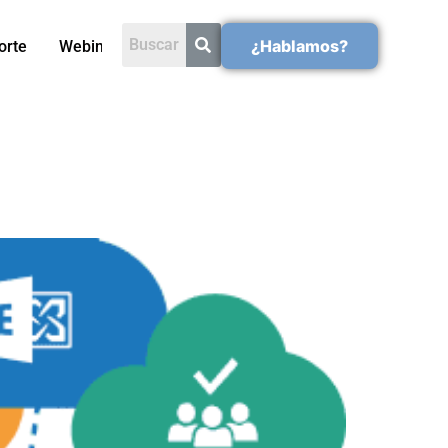
¿Hablamos?
orte
Webinars