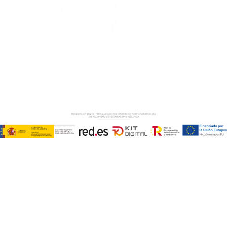
Consultora Informática en Sevilla
Especialistas Microsoft Dynamics 365 Business Central /
Navision Sevilla
Especialistas en ERP en Andalucía
Copyright © ABD Informática, S.L
AVISO LEGAL
–
POLÍTICA DE COOKIES
–
POLÍTICA DE
PRIVACIDAD