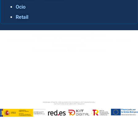
Ocio
Retail
Consultora Informática en Sevilla
Especialistas Microsoft Dynamics 365 Business Central /
Navision Sevilla
Especialistas en ERP en Andalucía
Copyright © ABD Informática, S.L
AVISO LEGAL
–
POLÍTICA DE COOKIES
–
POLÍTICA DE
PRIVACIDAD