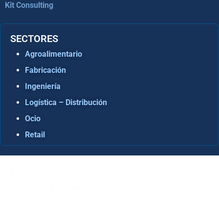
Kit Consulting
SECTORES
Agroalimentario
Fabricación
Ingeniería
Logística – Distribución
Ocio
Retail
Consultora Informática en Sevilla
Especialistas Microsoft Dynamics 365 Business Central /
Navision Sevilla
Especialistas en ERP en Andalucía
Copyright © ABD Informática, S.L