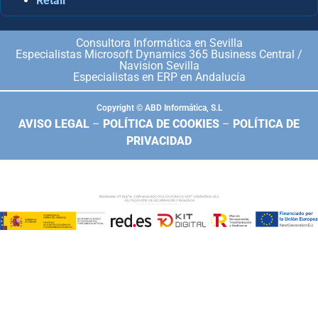
Retail
Consultora Informática en Sevilla
Especialistas Microsoft Dynamics 365 Business Central /
Navision Sevilla
Especialistas en ERP en Andalucía
Copyright © ABD Informática, S.L
AVISO LEGAL
–
POLÍTICA DE COOKIES
–
POLÍTICA DE
PRIVACIDAD