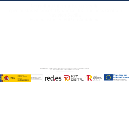
Consultora Informática en Sevilla
Especialistas Microsoft Dynamics 365 Business Central /
Navision Sevilla
Especialistas en ERP en Andalucía
Copyright © ABD Informática, S.L
AVISO LEGAL
–
POLÍTICA DE COOKIES
–
POLÍTICA DE
PRIVACIDAD