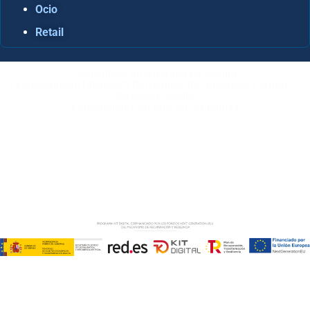
Ocio
Retail
Consultora Informática en Sevilla
Especialistas Microsoft Dynamics 365 Business Central /
Navision Sevilla
Especialistas en ERP en Andalucía
Copyright © ABD Informática, S.L
AVISO LEGAL
–
POLÍTICA DE COOKIES
–
POLÍTICA DE
PRIVACIDAD