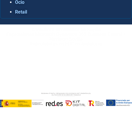
Ocio
Retail
Consultora Informática en Sevilla
Especialistas Microsoft Dynamics 365 Business Central /
Navision Sevilla
Especialistas en ERP en Andalucía
Copyright © ABD Informática, S.L
AVISO LEGAL
–
POLÍTICA DE COOKIES
–
POLÍTICA DE
PRIVACIDAD