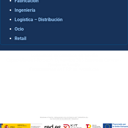
Fabricación
Ingeniería
Logística – Distribución
Ocio
Retail
Consultora Informática en Sevilla
Especialistas Microsoft Dynamics 365 Business Central /
Navision Sevilla
Especialistas en ERP en Andalucía
Copyright © ABD Informática, S.L
AVISO LEGAL
–
POLÍTICA DE COOKIES
–
POLÍTICA DE
PRIVACIDAD