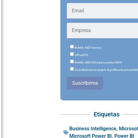
Boletín ABDTecnico
Office365
Boletín ABD360 para usuarios NAV
Suscribiéndome acepto la política de privacida
Suscribirme
Etiquetas
Business Intelligence
,
Microsof
Microsoft Power BI
,
Power BI