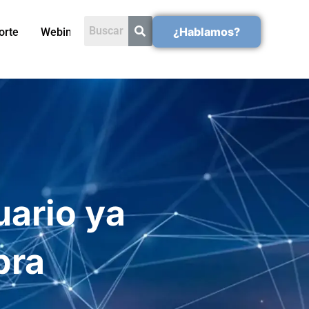
¿Hablamos?
orte
Webinars
ario ya
pra