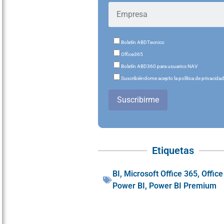
Boletín ABDTecnico
Office365
Boletín ABD360 para usuarios NAV
Suscribiéndome acepto la política de privacida
Suscribirme
Etiquetas
BI
,
Microsoft Office 365
,
Office
Power BI
,
Power BI Premium