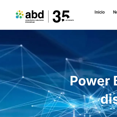
Inicio
N
Power 
di