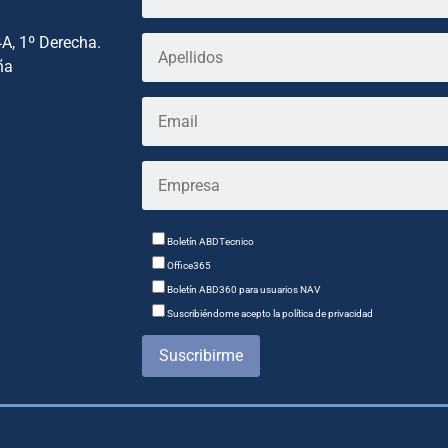
4A, 1º Derecha.
ña
Boletín ABDTecnico
Office365
Boletín ABD360 para usuarios NAV
Suscribiéndome acepto la política de privacidad
Suscribirme