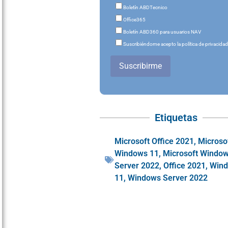
Boletín ABDTecnico
Office365
Boletín ABD360 para usuarios NAV
Suscribiéndome acepto la política de privacida
Suscribirme
Etiquetas
Microsoft Office 2021
,
Microso
Windows 11
,
Microsoft Windo
Server 2022
,
Office 2021
,
Win
11
,
Windows Server 2022