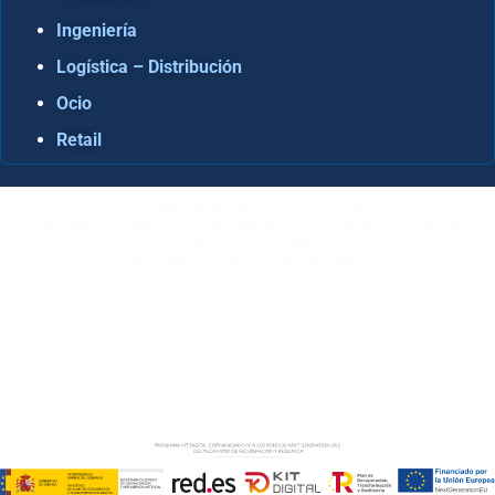
Ingeniería
Logística – Distribución
Ocio
Retail
Consultora Informática en Sevilla
Especialistas Microsoft Dynamics 365 Business Central /
Navision Sevilla
Especialistas en ERP en Andalucía
Copyright © ABD Informática, S.L
AVISO LEGAL
–
POLÍTICA DE COOKIES
–
POLÍTICA DE
PRIVACIDAD