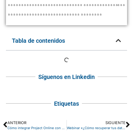
a a a a a a a a a a a a a a a a a a a a a a a a a a a a a a a a a a a a a a a a aa a a
a a a a a a a a a a a a a a a a a a a a a a a a a a a a a a a a a a a
Tabla de contenidos
Síguenos en Linkedin
Etiquetas
ANTERIOR
SIGUIENTE
Cómo integrar Project Online con Business Central usando Power Automate
Webinar «¿Cómo recuperar tus datos ante un desastre? Todo sobre Azure Site Recovery»