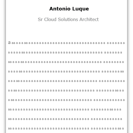
a
aa a a a aa a a a a a a a a a a a a a a a a a a a a a a a a a a a a a a a a a a a a
a a a a a aa a a a a a a a a a a a a a a a a a a a a a a a a a a a a a a a a a a a a
aa a a a aa a a a a a a a a a a a a a a a a a a a a a a a a a a a a a a a a a a a a a
a a a a aa a a a a a a a a a a a a a a a a a a a a a a a a a a a a a a a a a a a a aa
a a a aa a a a a a a a a a a a a a a a a a a a a a a a a a a a a a a a a a a a a a a a
a a aa a a a a a a a a a a a a a a a a a a a a a a a a a a a a a a a a a a a a aa a a
a aa a a a a a a a a a a a a a a a a a a a a a a a a a a a a a a a a a a a a a a a a a
aa a a a a a a a a a a a a a a a a a a a a a a a a a a a a a a a a a a a a aa a a a
aa a a a a a a a a a a a a a a a a a a a a a a a a a a a a a a a a a a a a a a a a a
aa a a a a a a a a a a a a a a a a a a a a a a a a a a a a a a a a a a a a a a a aa a