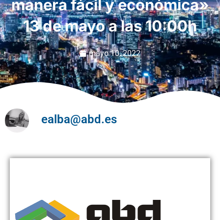
manera fácil y económica»
13 de mayo a las 10:00h
mayo 10, 2022
ealba@abd.es
Conoce en 30 minutos cómo Microsoft Defender te ayuda a proteger tu Office
365