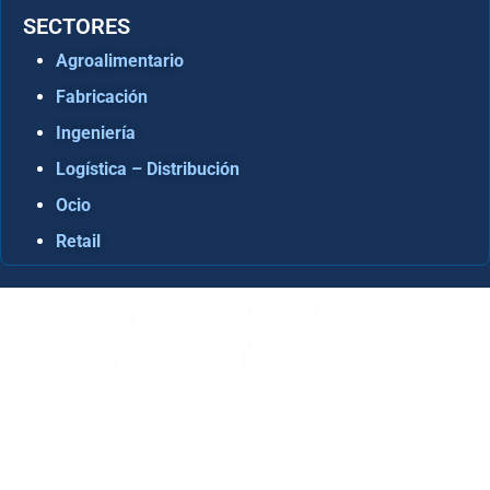
SECTORES
Agroalimentario
Fabricación
Ingeniería
Logística – Distribución
Ocio
Retail
Consultora Informática en Sevilla
Especialistas Microsoft Dynamics 365 Business Central /
Navision Sevilla
Especialistas en ERP en Andalucía
Copyright © ABD Informática, S.L
AVISO LEGAL
–
POLÍTICA DE COOKIES
–
POLÍTICA DE
PRIVACIDAD