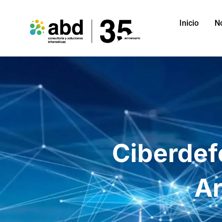
Inicio
N
Ciberdef
Ar