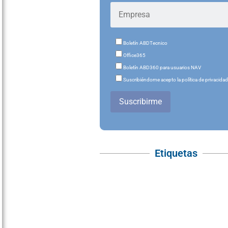
Boletín ABDTecnico
Office365
Boletín ABD360 para usuarios NAV
Suscribiéndome acepto la política de privacida
Suscribirme
Etiquetas