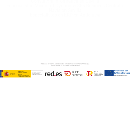
Consultora Informática en Sevilla
Especialistas Microsoft Dynamics 365 Business Central /
Navision Sevilla
Especialistas en ERP en Andalucía
Copyright © ABD Informática, S.L
AVISO LEGAL
–
POLÍTICA DE COOKIES
–
POLÍTICA DE
PRIVACIDAD