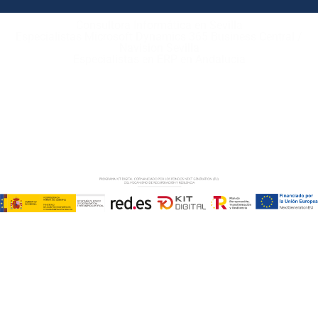
Consultora Informática en Sevilla
Especialistas Microsoft Dynamics 365 Business Central /
Navision Sevilla
Especialistas en ERP en Andalucía
Copyright © ABD Informática, S.L
AVISO LEGAL
–
POLÍTICA DE COOKIES
–
POLÍTICA DE
PRIVACIDAD