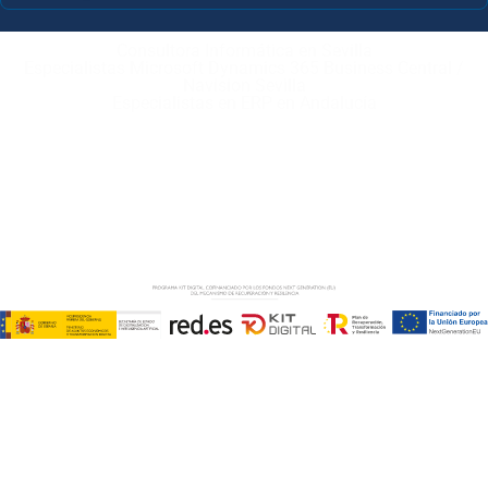
Consultora Informática en Sevilla
Especialistas Microsoft Dynamics 365 Business Central /
Navision Sevilla
Especialistas en ERP en Andalucía
Copyright © ABD Informática, S.L
AVISO LEGAL
–
POLÍTICA DE COOKIES
–
POLÍTICA DE
PRIVACIDAD