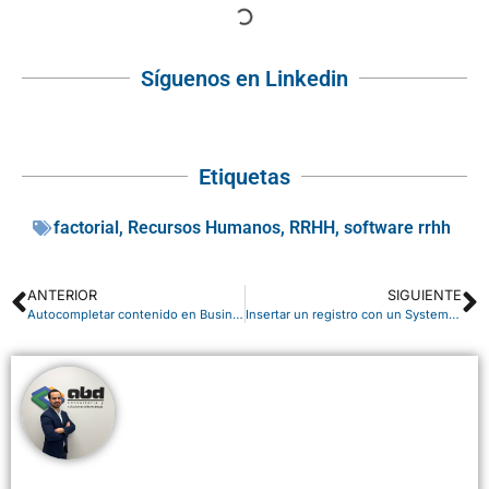
Síguenos en Linkedin
Etiquetas
factorial
,
Recursos Humanos
,
RRHH
,
software rrhh
ANTERIOR
SIGUIENTE
Autocompletar contenido en Business Central con Copilot: Ahorra tiempo y mejora la precisión
Insertar un registro con un SystemId especificado en AL para Business Central