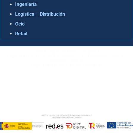
Ingeniería
Logística – Distribución
Ocio
Retail
Consultora Informática en Sevilla
Especialistas Microsoft Dynamics 365 Business Central /
Navision Sevilla
Especialistas en ERP en Andalucía
Copyright © ABD Informática, S.L
AVISO LEGAL
–
POLÍTICA DE COOKIES
–
POLÍTICA DE
PRIVACIDAD