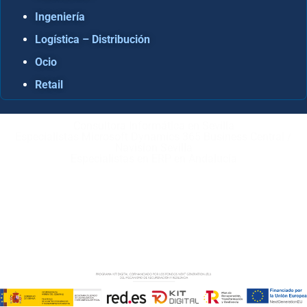
Ingeniería
Logística – Distribución
Ocio
Retail
Consultora Informática en Sevilla
Especialistas Microsoft Dynamics 365 Business Central /
Navision Sevilla
Especialistas en ERP en Andalucía
Copyright © ABD Informática, S.L
AVISO LEGAL
–
POLÍTICA DE COOKIES
–
POLÍTICA DE
PRIVACIDAD