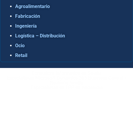
Agroalimentario
Fabricación
Ingeniería
Logística – Distribución
Ocio
Retail
Consultora Informática en Sevilla
Especialistas Microsoft Dynamics 365 Business Central /
Navision Sevilla
Especialistas en ERP en Andalucía
Copyright © ABD Informática, S.L
AVISO LEGAL
–
POLÍTICA DE COOKIES
–
POLÍTICA DE
PRIVACIDAD