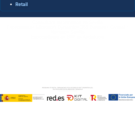
Retail
Consultora Informática en Sevilla
Especialistas Microsoft Dynamics 365 Business Central /
Navision Sevilla
Especialistas en ERP en Andalucía
Copyright © ABD Informática, S.L
AVISO LEGAL
–
POLÍTICA DE COOKIES
–
POLÍTICA DE
PRIVACIDAD