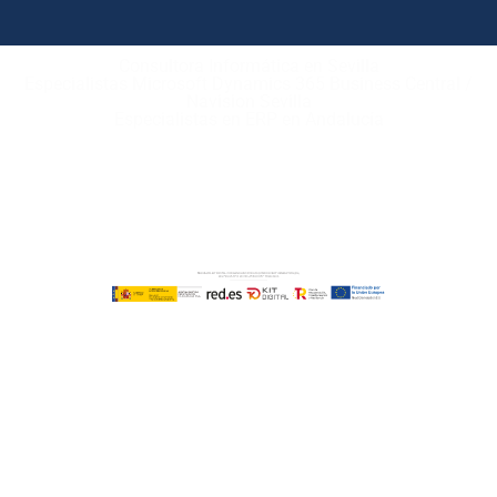
Consultora Informática en Sevilla
Especialistas Microsoft Dynamics 365 Business Central /
Navision Sevilla
Especialistas en ERP en Andalucía
Copyright © ABD Informática, S.L
AVISO LEGAL
–
POLÍTICA DE COOKIES
–
POLÍTICA DE
PRIVACIDAD