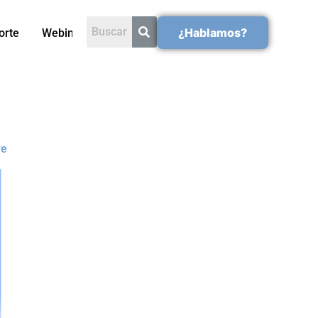
¿Hablamos?
orte
Webinars
ve