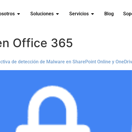
osotros
Soluciones
Servicios
Blog
Sop
en Office 365
rectiva de detección de Malware en SharePoint Online y OneDri