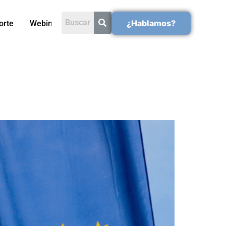
¿Hablamos?
orte
Webinars