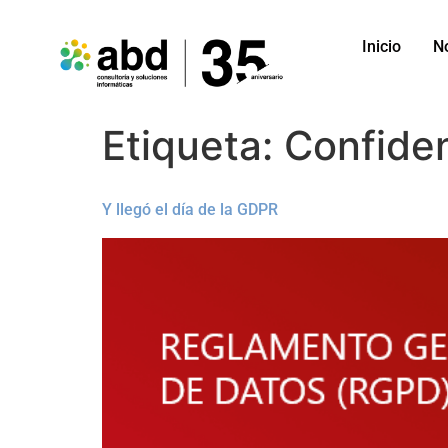
Inicio
N
Etiqueta:
Confiden
Y llegó el día de la GDPR