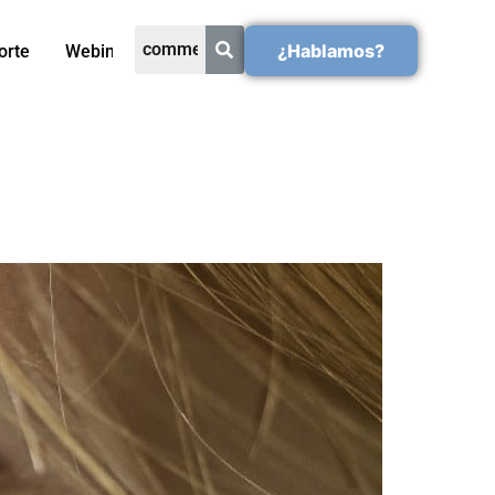
¿Hablamos?
orte
Webinars