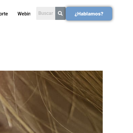
¿Hablamos?
orte
Webinars