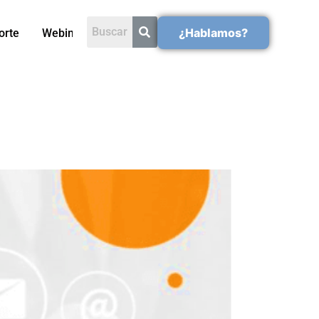
¿Hablamos?
orte
Webinars