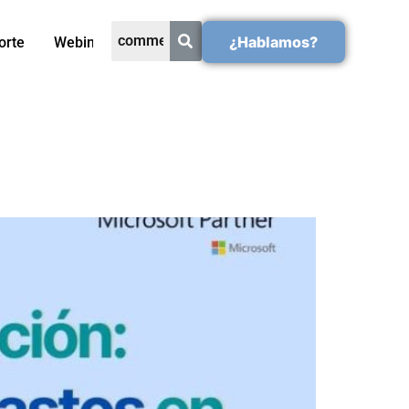
¿Hablamos?
orte
Webinars