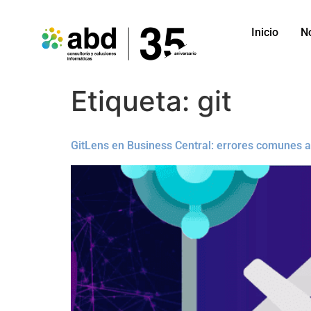
Inicio
N
Etiqueta:
git
GitLens en Business Central: errores comunes al