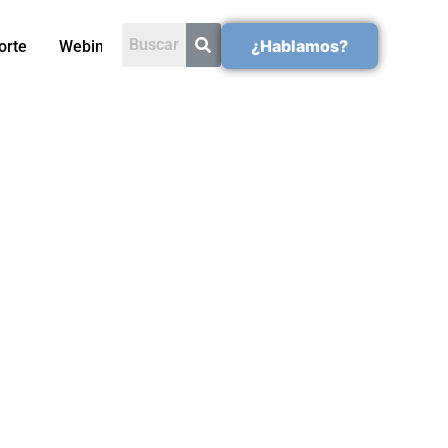
¿Hablamos?
orte
Webinars