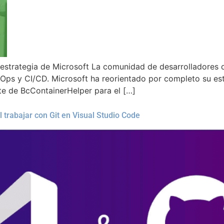
y estrategia de Microsoft La comunidad de desarrolladores
ps y CI/CD. Microsoft ha reorientado por completo su estr
te de BcContainerHelper para el […]
 trabajar con Git en Visual Studio Code