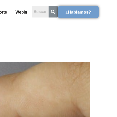
¿Hablamos?
orte
Webinars