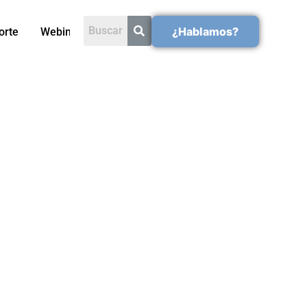
¿Hablamos?
orte
Webinars