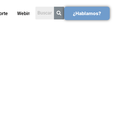
¿Hablamos?
orte
Webinars