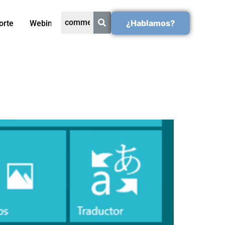
¿Hablamos?
orte
Webinars