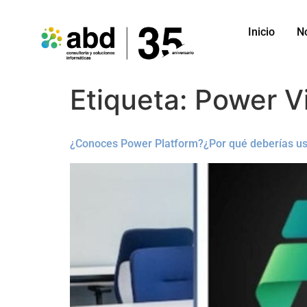
Inicio
N
Etiqueta:
Power Vi
¿Conoces Power Platform?¿Por qué deberías us