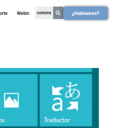
¿Hablamos?
orte
Webinars