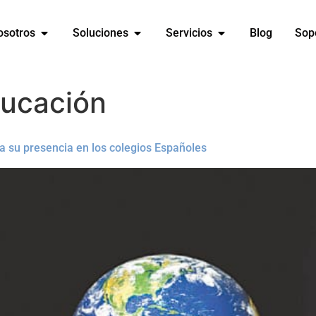
osotros
Soluciones
Servicios
Blog
Sop
ucación
a su presencia en los colegios Españoles