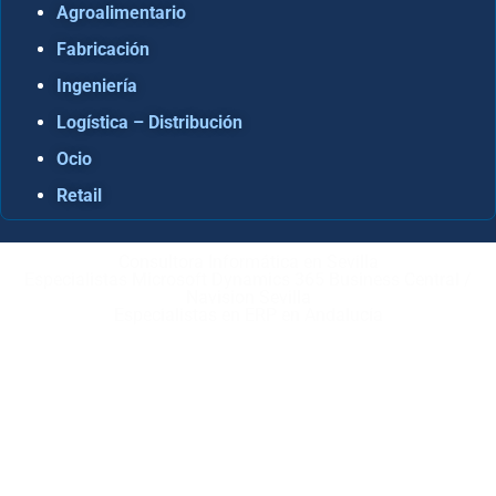
Agroalimentario
Fabricación
Ingeniería
Logística – Distribución
Ocio
Retail
Consultora Informática en Sevilla
Especialistas Microsoft Dynamics 365 Business Central /
Navision Sevilla
Especialistas en ERP en Andalucía
Copyright © ABD Informática, S.L
AVISO LEGAL
–
POLÍTICA DE COOKIES
–
POLÍTICA DE
PRIVACIDAD