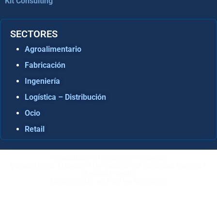
Kit Consulting
SECTORES
Agroalimentario
Fabricación
Ingeniería
Logística – Distribución
Ocio
Retail
Consultora Informática en Sevilla
Especialistas Microsoft Dynamics 365 Business Central /
Navision Sevilla
Especialistas en ERP en Andalucía
Copyright © ABD Informática, S.L
AVISO LEGAL
–
POLÍTICA DE COOKIES
–
POLÍTICA DE