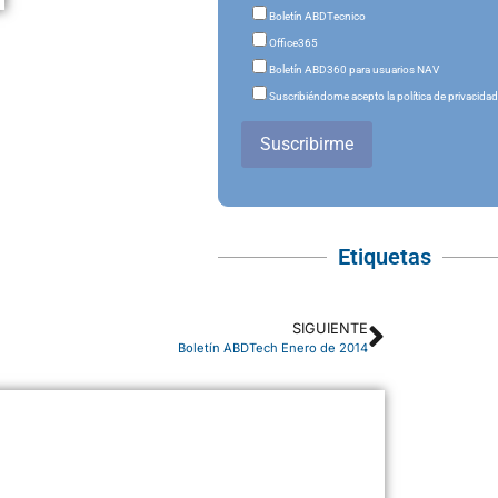
Boletín ABDTecnico
Office365
Boletín ABD360 para usuarios NAV
Suscribiéndome acepto la política de privacida
Suscribirme
Etiquetas
SIGUIENTE
Boletín ABDTech Enero de 2014