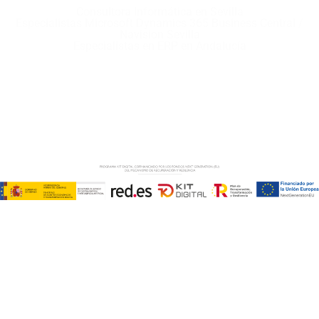
Consultora Informática en Sevilla
Especialistas Microsoft Dynamics 365 Business Central /
Navision Sevilla
Especialistas en ERP en Andalucía
Copyright © ABD Informática, S.L
AVISO LEGAL
–
POLÍTICA DE COOKIES
–
POLÍTICA DE
PRIVACIDAD